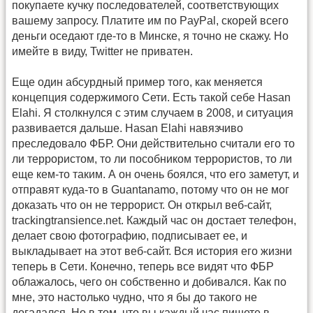
покупаете кучку последователей, соответствующих
вашему запросу. Платите им по PayPal, скорей всего
деньги оседают где-то в Минске, я точно не скажу. Но
имейте в виду, Twitter не приватен.
Еще один абсурдный пример того, как меняется
концепция содержимого Сети. Есть такой себе Hasan
Elahi. Я столкнулся с этим случаем в 2008, и ситуация
развивается дальше. Hasan Elahi навязчиво
преследовало ФБР. Они действительно считали его то
ли террористом, то ли пособником террористов, то ли
еще кем-то таким. А он очень боялся, что его заметут, и
отправят куда-то в Guantanamo, потому что он не мог
доказать что он не террорист. Он открыл веб-сайт,
trackingtransience.net. Каждый час он достает телефон,
делает свою фотографию, подписывает ее, и
выкладывает на этот веб-сайт. Вся история его жизни
теперь в Сети. Конечно, теперь все видят что ФБР
облажалось, чего он собственно и добивался. Как по
мне, это настолько чудно, что я бы до такого не
догадался. Но в том, что вы каждый час пишете в