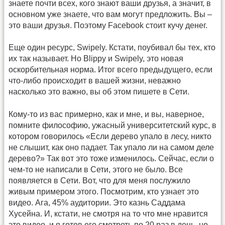
знаете почти всех, кого знают ваши друзья, а значит, в
основном уже знаете, что вам могут предложить. Вы –
это ваши друзья. Поэтому Facebook стоит кучу денег.
Еще один ресурс, Swipely. Кстати, поубивал бы тех, кто
их так называет. Но Blippy и Swipely, это новая
оскорбительная норма. Итог всего предыдущего, если
что-либо происходит в вашей жизни, неважно
насколько это важно, вы об этом пишете в Сети.
Кому-то из вас примерно, как и мне, и вы, наверное,
помните философию, ужасный университетский курс, в
котором говорилось «Если дерево упало в лесу, никто
не слышит, как оно падает. Так упало ли на самом деле
дерево?» Так вот это тоже изменилось. Сейчас, если о
чем-то не написали в Сети, этого не было. Все
появляется в Сети. Вот, что для меня послужило
живым примером этого. Посмотрим, кто узнает это
видео. Ага, 45% аудитории. Это казнь Саддама
Хусейна. И, кстати, не смотря на то что мне нравится
это видео, и я готов его смотреть по 20 раз в день, но