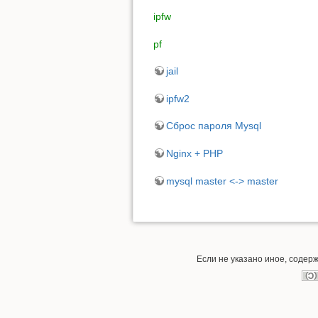
ipfw
pf
jail
ipfw2
Сброс пароля Mysql
Nginx + PHP
mysql master <-> master
Если не указано иное, содер